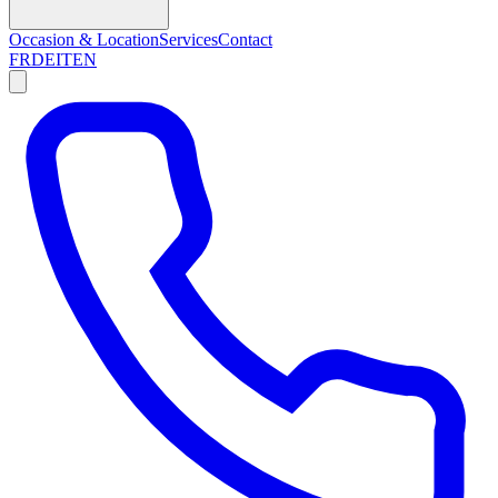
Occasion & Location
Services
Contact
FR
DE
IT
EN