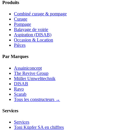
Produits
Combiné curage & pompage
Curage
Pompage
Balayage de voirie
Aspiration (DISAB)
Occasion & Location
Pièces
Par Marques
Assainiconcept
The Revive Group
Müller Umwelttechnik
DISAB
Ravo
Scarab
Tous les constructeurs →
Services
Services
Toni Küpfer SA en chiffres