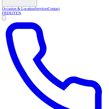
Occasion & Location
Services
Contact
FR
DE
IT
EN