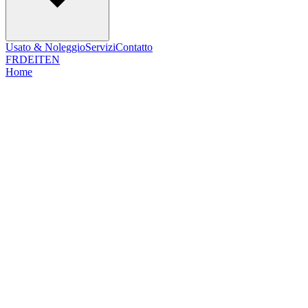
Usato & Noleggio
Servizi
Contatto
FR
DE
IT
EN
Home