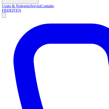
Usato & Noleggio
Servizi
Contatto
FR
DE
IT
EN