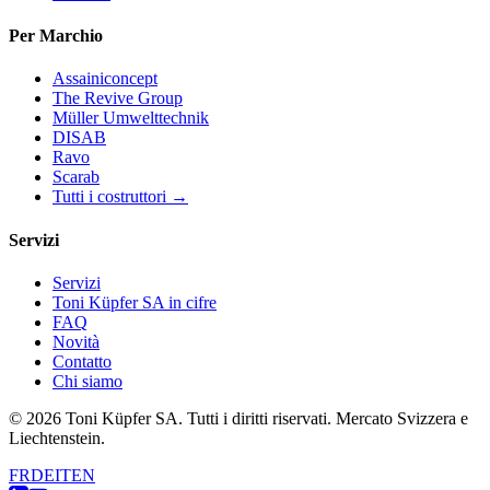
Per Marchio
Assainiconcept
The Revive Group
Müller Umwelttechnik
DISAB
Ravo
Scarab
Tutti i costruttori →
Servizi
Servizi
Toni Küpfer SA in cifre
FAQ
Novità
Contatto
Chi siamo
© 2026 Toni Küpfer SA. Tutti i diritti riservati. Mercato Svizzera e
Liechtenstein.
FR
DE
IT
EN