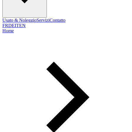
Usato & Noleggio
Servizi
Contatto
FR
DE
IT
EN
Home