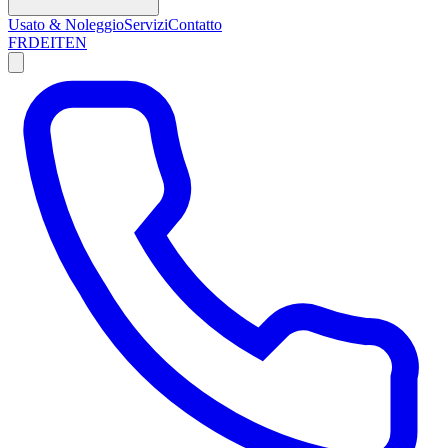
Usato & Noleggio
Servizi
Contatto
FR
DE
IT
EN