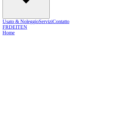
Usato & Noleggio
Servizi
Contatto
FR
DE
IT
EN
Home