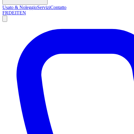
Usato & Noleggio
Servizi
Contatto
FR
DE
IT
EN