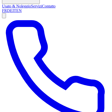
Usato & Noleggio
Servizi
Contatto
FR
DE
IT
EN