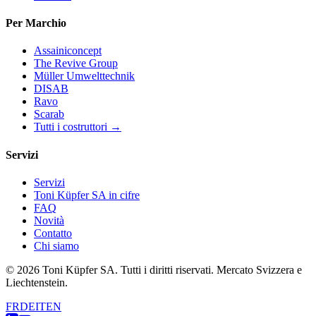
Per Marchio
Assainiconcept
The Revive Group
Müller Umwelttechnik
DISAB
Ravo
Scarab
Tutti i costruttori →
Servizi
Servizi
Toni Küpfer SA in cifre
FAQ
Novità
Contatto
Chi siamo
© 2026 Toni Küpfer SA. Tutti i diritti riservati. Mercato Svizzera e
Liechtenstein.
FR
DE
IT
EN