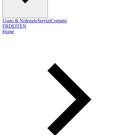
Usato & Noleggio
Servizi
Contatto
FR
DE
IT
EN
Home