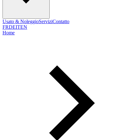
Usato & Noleggio
Servizi
Contatto
FR
DE
IT
EN
Home