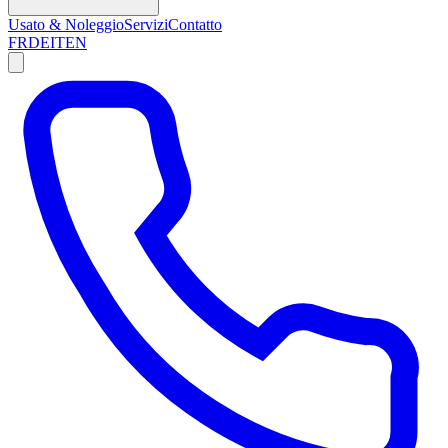
Usato & Noleggio
Servizi
Contatto
FR
DE
IT
EN