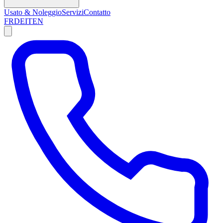
Usato & Noleggio
Servizi
Contatto
FR
DE
IT
EN