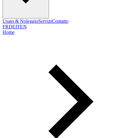
Usato & Noleggio
Servizi
Contatto
FR
DE
IT
EN
Home