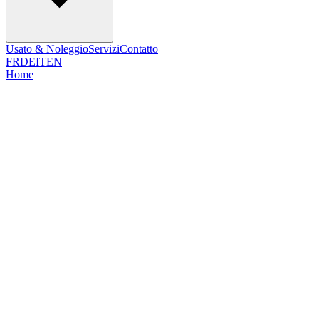
Usato & Noleggio
Servizi
Contatto
FR
DE
IT
EN
Home