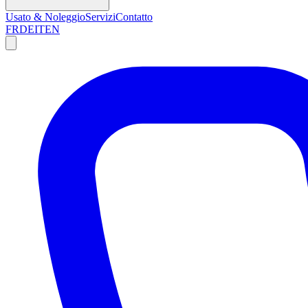
Usato & Noleggio
Servizi
Contatto
FR
DE
IT
EN