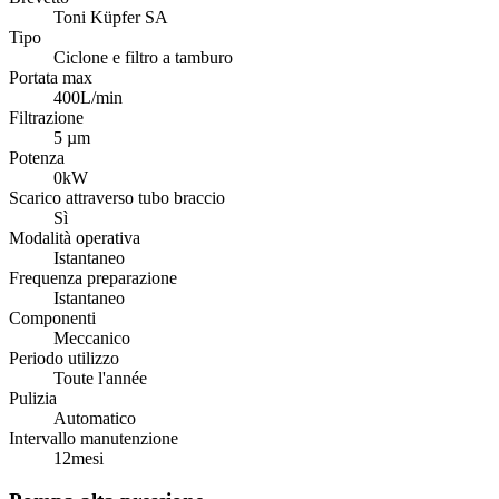
Toni Küpfer SA
Tipo
Ciclone e filtro a tamburo
Portata max
400
L/min
Filtrazione
5 µm
Potenza
0
kW
Scarico attraverso tubo braccio
Sì
Modalità operativa
Istantaneo
Frequenza preparazione
Istantaneo
Componenti
Meccanico
Periodo utilizzo
Toute l'année
Pulizia
Automatico
Intervallo manutenzione
12
mesi