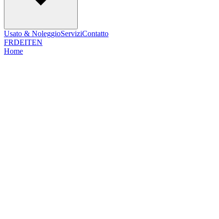
Usato & Noleggio
Servizi
Contatto
FR
DE
IT
EN
Home