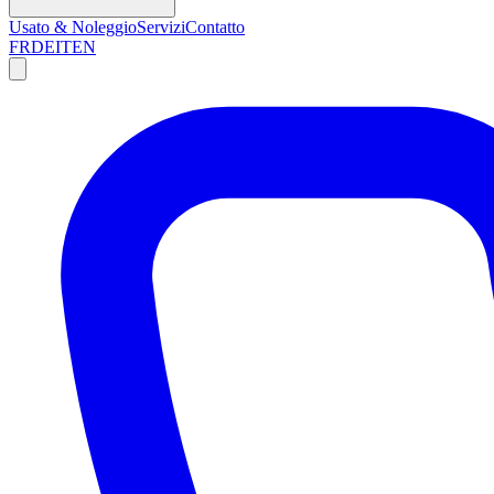
Usato & Noleggio
Servizi
Contatto
FR
DE
IT
EN