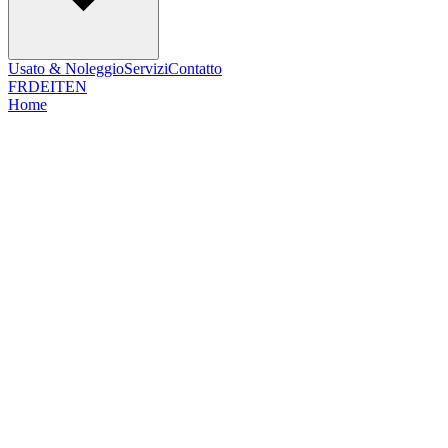
Usato & Noleggio
Servizi
Contatto
FR
DE
IT
EN
Home