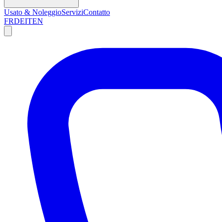
Usato & Noleggio
Servizi
Contatto
FR
DE
IT
EN