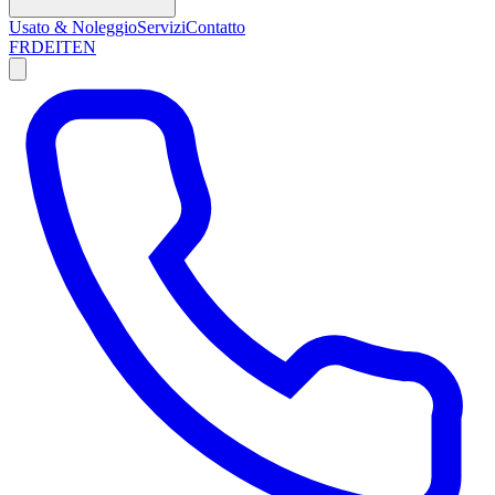
Usato & Noleggio
Servizi
Contatto
FR
DE
IT
EN