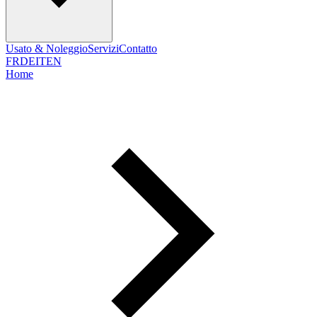
Usato & Noleggio
Servizi
Contatto
FR
DE
IT
EN
Home