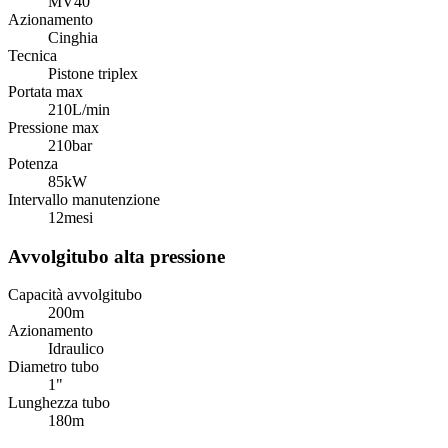
MV40
Azionamento
Cinghia
Tecnica
Pistone triplex
Portata max
210
L/min
Pressione max
210
bar
Potenza
85
kW
Intervallo manutenzione
12
mesi
Avvolgitubo alta pressione
Capacità avvolgitubo
200
m
Azionamento
Idraulico
Diametro tubo
1"
Lunghezza tubo
180
m