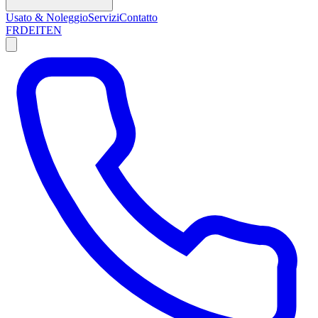
Usato & Noleggio
Servizi
Contatto
FR
DE
IT
EN