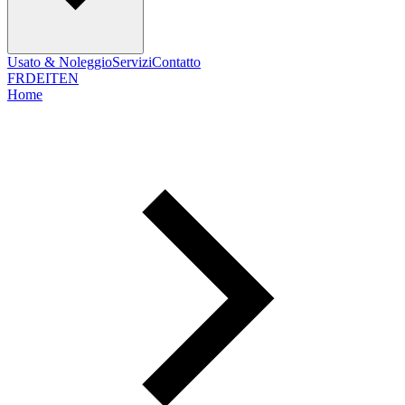
Usato & Noleggio
Servizi
Contatto
FR
DE
IT
EN
Home