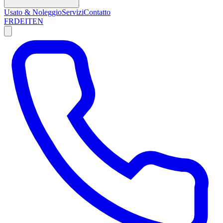
Usato & Noleggio
Servizi
Contatto
FR
DE
IT
EN