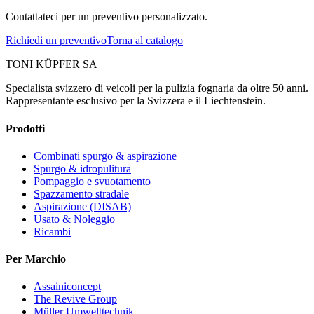
Contattateci per un preventivo personalizzato.
Richiedi un preventivo
Torna al catalogo
TONI KÜPFER SA
Specialista svizzero di veicoli per la pulizia fognaria da oltre 50 anni.
Rappresentante esclusivo per la Svizzera e il Liechtenstein.
Prodotti
Combinati spurgo & aspirazione
Spurgo & idropulitura
Pompaggio e svuotamento
Spazzamento stradale
Aspirazione (DISAB)
Usato & Noleggio
Ricambi
Per Marchio
Assainiconcept
The Revive Group
Müller Umwelttechnik