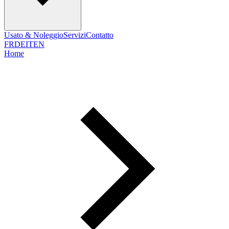
Usato & Noleggio
Servizi
Contatto
FR
DE
IT
EN
Home