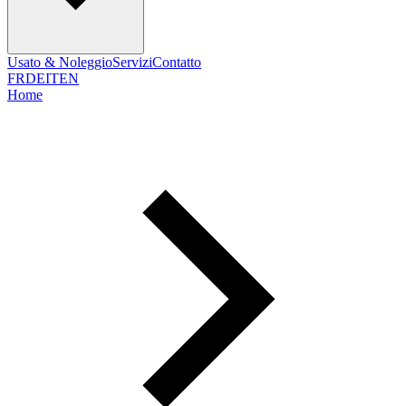
Usato & Noleggio
Servizi
Contatto
FR
DE
IT
EN
Home