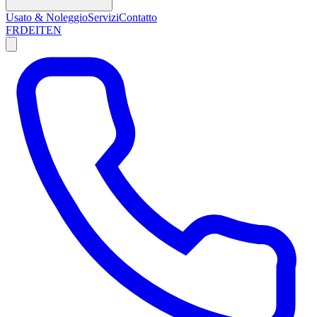
Usato & Noleggio
Servizi
Contatto
FR
DE
IT
EN