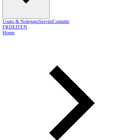
Usato & Noleggio
Servizi
Contatto
FR
DE
IT
EN
Home