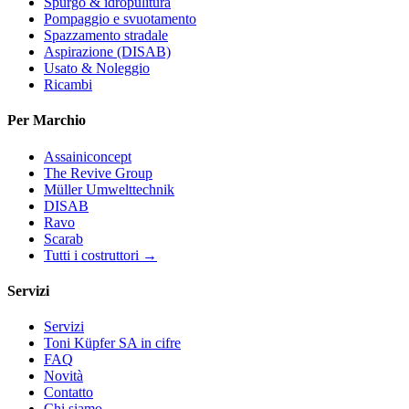
Spurgo & idropulitura
Pompaggio e svuotamento
Spazzamento stradale
Aspirazione (DISAB)
Usato & Noleggio
Ricambi
Per Marchio
Assainiconcept
The Revive Group
Müller Umwelttechnik
DISAB
Ravo
Scarab
Tutti i costruttori →
Servizi
Servizi
Toni Küpfer SA in cifre
FAQ
Novità
Contatto
Chi siamo