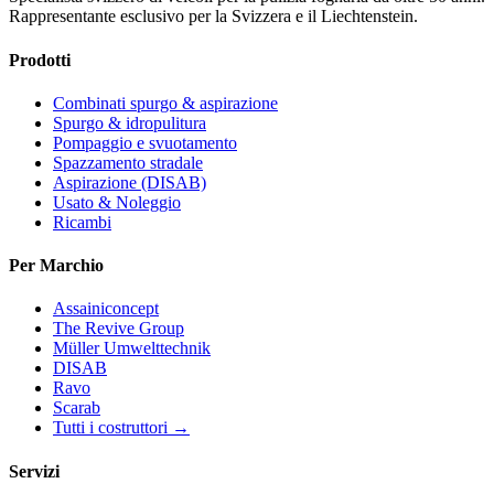
Rappresentante esclusivo per la Svizzera e il Liechtenstein.
Prodotti
Combinati spurgo & aspirazione
Spurgo & idropulitura
Pompaggio e svuotamento
Spazzamento stradale
Aspirazione (DISAB)
Usato & Noleggio
Ricambi
Per Marchio
Assainiconcept
The Revive Group
Müller Umwelttechnik
DISAB
Ravo
Scarab
Tutti i costruttori →
Servizi