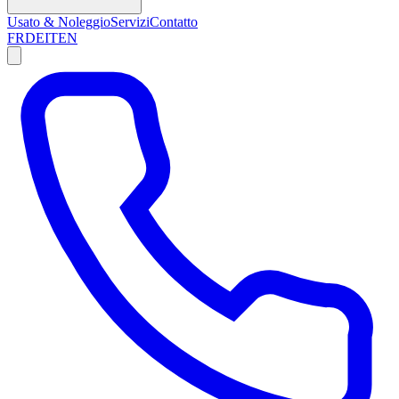
Usato & Noleggio
Servizi
Contatto
FR
DE
IT
EN