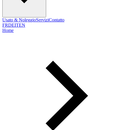
Usato & Noleggio
Servizi
Contatto
FR
DE
IT
EN
Home