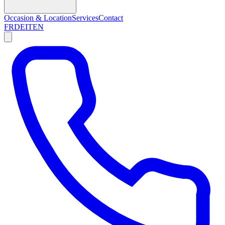
Occasion & Location
Services
Contact
FR
DE
IT
EN