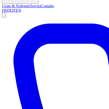
Usato & Noleggio
Servizi
Contatto
FR
DE
IT
EN