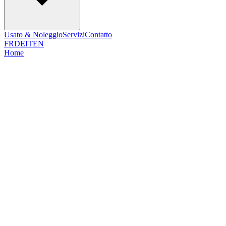
Usato & Noleggio
Servizi
Contatto
FR
DE
IT
EN
Home