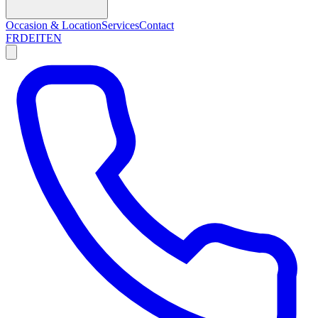
Occasion & Location
Services
Contact
FR
DE
IT
EN