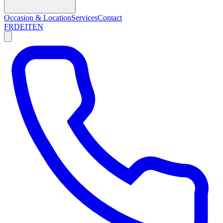
Occasion & Location
Services
Contact
FR
DE
IT
EN