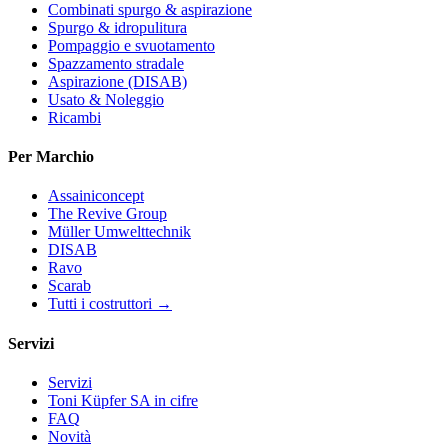
Combinati spurgo & aspirazione
Spurgo & idropulitura
Pompaggio e svuotamento
Spazzamento stradale
Aspirazione (DISAB)
Usato & Noleggio
Ricambi
Per Marchio
Assainiconcept
The Revive Group
Müller Umwelttechnik
DISAB
Ravo
Scarab
Tutti i costruttori →
Servizi
Servizi
Toni Küpfer SA in cifre
FAQ
Novità