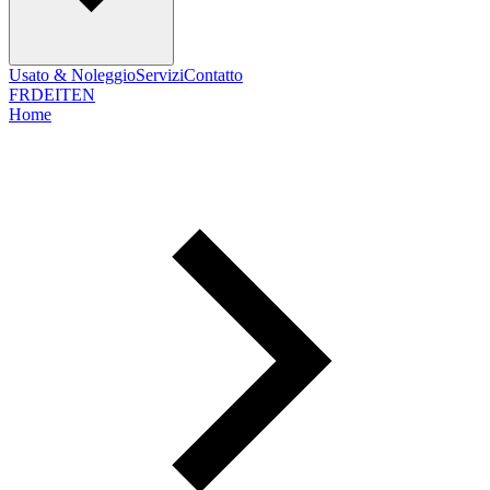
Usato & Noleggio
Servizi
Contatto
FR
DE
IT
EN
Home