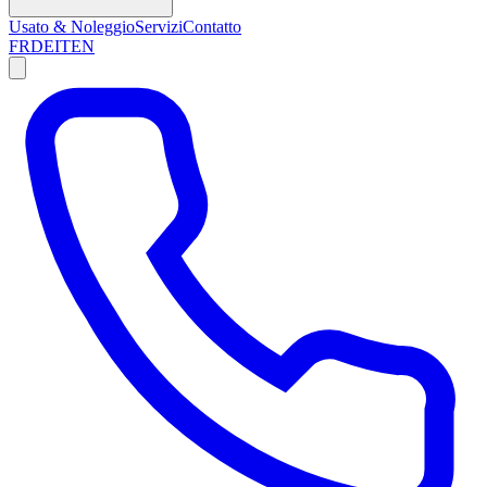
Usato & Noleggio
Servizi
Contatto
FR
DE
IT
EN