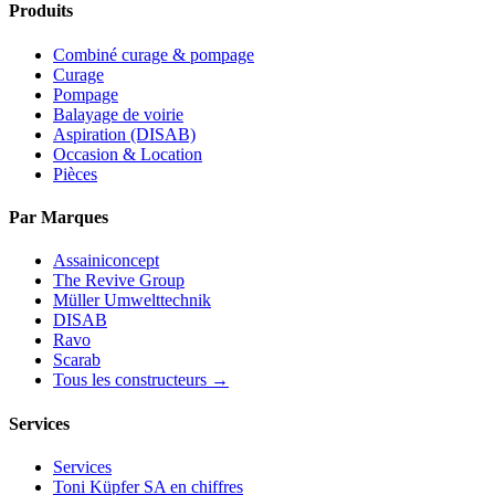
Produits
Combiné curage & pompage
Curage
Pompage
Balayage de voirie
Aspiration (DISAB)
Occasion & Location
Pièces
Par Marques
Assainiconcept
The Revive Group
Müller Umwelttechnik
DISAB
Ravo
Scarab
Tous les constructeurs →
Services
Services
Toni Küpfer SA en chiffres