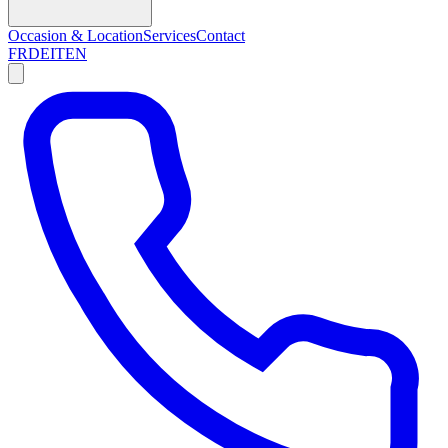
Occasion & Location
Services
Contact
FR
DE
IT
EN