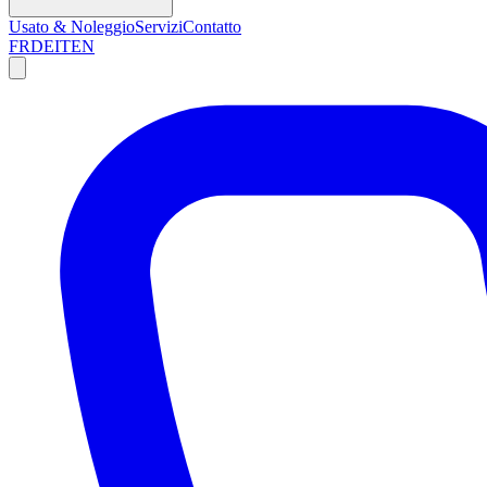
Usato & Noleggio
Servizi
Contatto
FR
DE
IT
EN