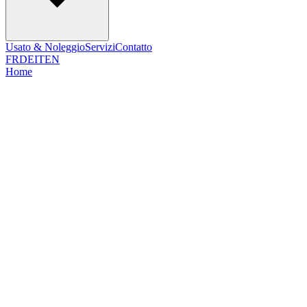
Usato & Noleggio
Servizi
Contatto
FR
DE
IT
EN
Home