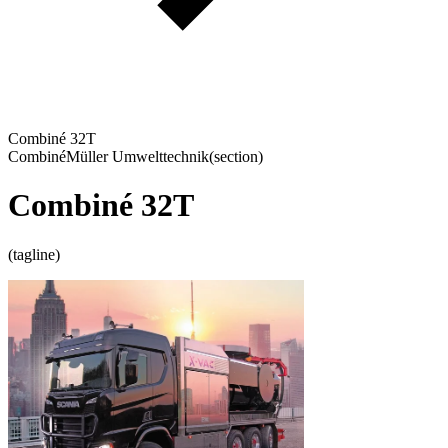
Combiné 32T
Combiné
Müller Umwelttechnik
(section)
Combiné 32T
(tagline)