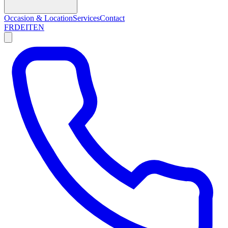
Occasion & Location
Services
Contact
FR
DE
IT
EN