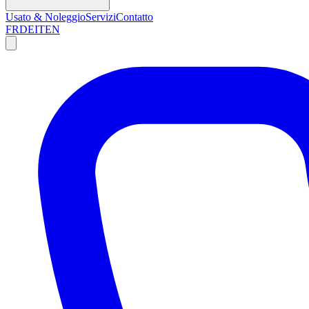
Usato & Noleggio
Servizi
Contatto
FR
DE
IT
EN