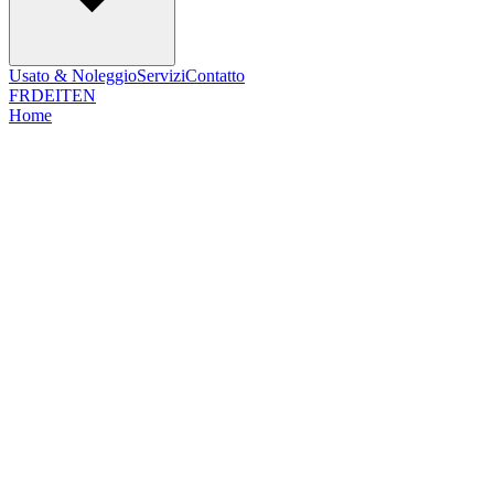
Usato & Noleggio
Servizi
Contatto
FR
DE
IT
EN
Home