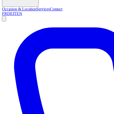
Occasion & Location
Services
Contact
FR
DE
IT
EN