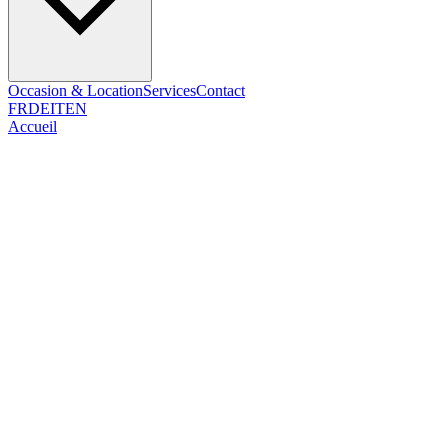
Occasion & Location
Services
Contact
FR
DE
IT
EN
Accueil