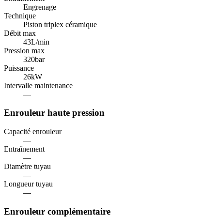
Engrenage
Technique
Piston triplex céramique
Débit max
43
L/min
Pression max
320
bar
Puissance
26
kW
Intervalle maintenance
—
Enrouleur haute pression
Capacité enrouleur
—
Entraînement
—
Diamètre tuyau
—
Longueur tuyau
—
Enrouleur complémentaire