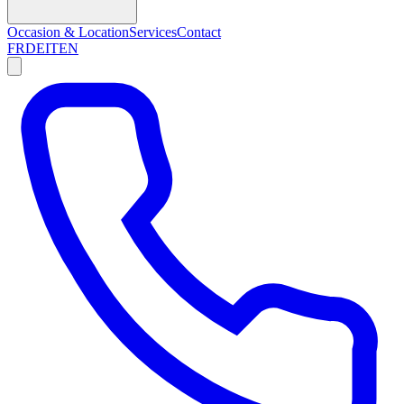
Occasion & Location
Services
Contact
FR
DE
IT
EN