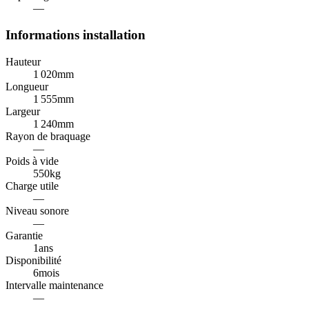
—
Informations installation
Hauteur
1 020
mm
Longueur
1 555
mm
Largeur
1 240
mm
Rayon de braquage
—
Poids à vide
550
kg
Charge utile
—
Niveau sonore
—
Garantie
1
ans
Disponibilité
6
mois
Intervalle maintenance
—