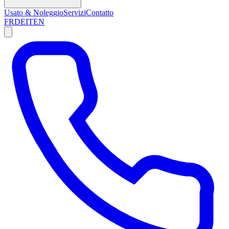
Usato & Noleggio
Servizi
Contatto
FR
DE
IT
EN