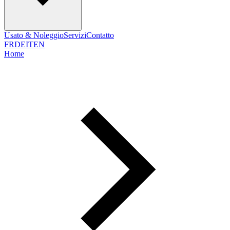
Usato & Noleggio
Servizi
Contatto
FR
DE
IT
EN
Home