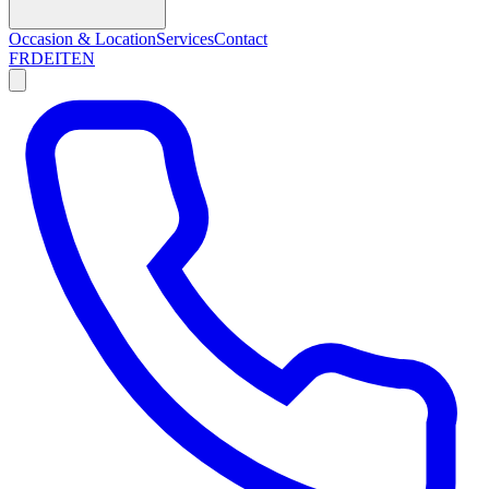
Occasion & Location
Services
Contact
FR
DE
IT
EN