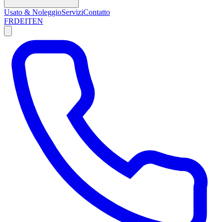
Usato & Noleggio
Servizi
Contatto
FR
DE
IT
EN