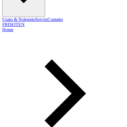
Usato & Noleggio
Servizi
Contatto
FR
DE
IT
EN
Home