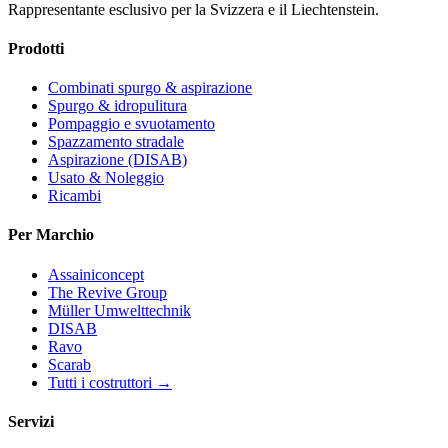
Rappresentante esclusivo per la Svizzera e il Liechtenstein.
Prodotti
Combinati spurgo & aspirazione
Spurgo & idropulitura
Pompaggio e svuotamento
Spazzamento stradale
Aspirazione (DISAB)
Usato & Noleggio
Ricambi
Per Marchio
Assainiconcept
The Revive Group
Müller Umwelttechnik
DISAB
Ravo
Scarab
Tutti i costruttori →
Servizi