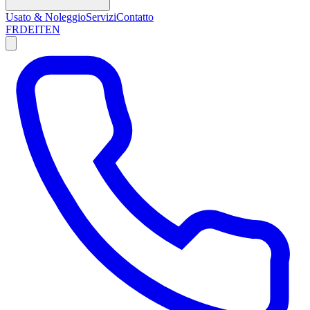
Usato & Noleggio
Servizi
Contatto
FR
DE
IT
EN