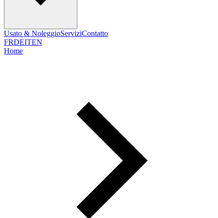
Usato & Noleggio
Servizi
Contatto
FR
DE
IT
EN
Home