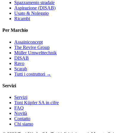
Spazzamento stradale
Aspirazione (DISAB)
Usato & Noleggio
Ricambi
Per Marchio
Assainiconcept
The Revive Group
Müller Umwelttechnik
DISAB
Ravo
Scarab
Tutti i costruttori →
Servizi
Servizi
Toni Küpfer SA in cifre
FAQ
Novità
Contatto
Chi siamo