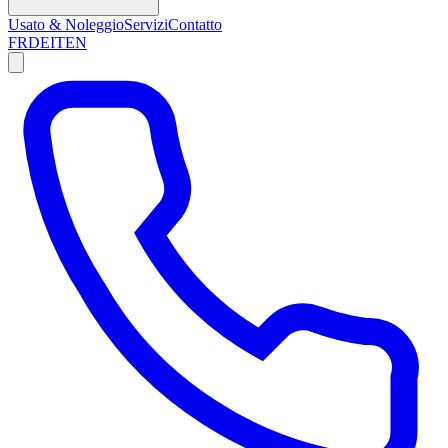
Usato & Noleggio
Servizi
Contatto
FR
DE
IT
EN