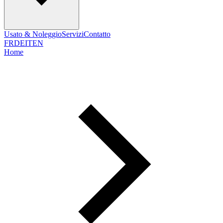
Usato & Noleggio
Servizi
Contatto
FR
DE
IT
EN
Home