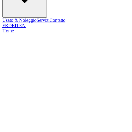
Usato & Noleggio
Servizi
Contatto
FR
DE
IT
EN
Home