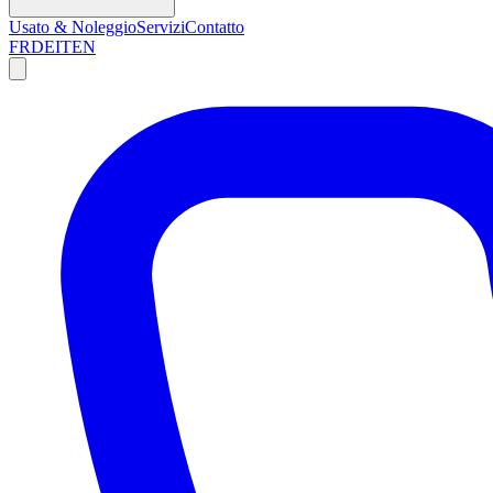
Usato & Noleggio
Servizi
Contatto
FR
DE
IT
EN