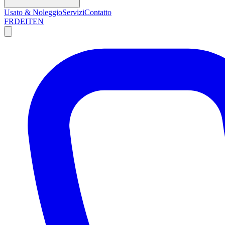
Usato & Noleggio
Servizi
Contatto
FR
DE
IT
EN