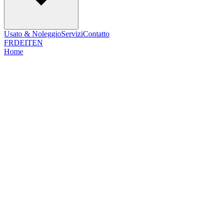
Usato & Noleggio
Servizi
Contatto
FR
DE
IT
EN
Home