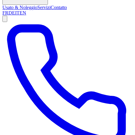
Usato & Noleggio
Servizi
Contatto
FR
DE
IT
EN