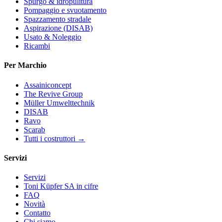
Spurgo & idropulitura
Pompaggio e svuotamento
Spazzamento stradale
Aspirazione (DISAB)
Usato & Noleggio
Ricambi
Per Marchio
Assainiconcept
The Revive Group
Müller Umwelttechnik
DISAB
Ravo
Scarab
Tutti i costruttori →
Servizi
Servizi
Toni Küpfer SA in cifre
FAQ
Novità
Contatto
Chi siamo