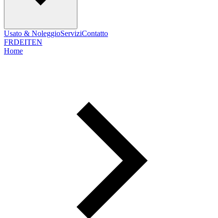
Usato & Noleggio
Servizi
Contatto
FR
DE
IT
EN
Home