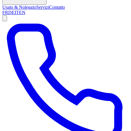
Usato & Noleggio
Servizi
Contatto
FR
DE
IT
EN