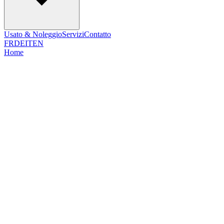
Usato & Noleggio
Servizi
Contatto
FR
DE
IT
EN
Home