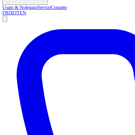
Usato & Noleggio
Servizi
Contatto
FR
DE
IT
EN