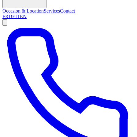
Occasion & Location
Services
Contact
FR
DE
IT
EN