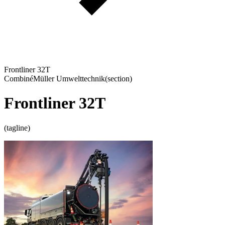
Frontliner 32T
Combiné
Müller Umwelttechnik
(section)
Frontliner 32T
(tagline)