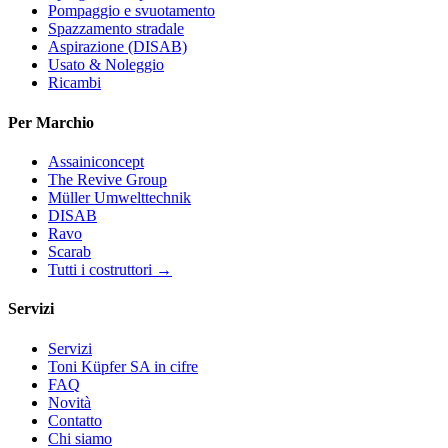
Pompaggio e svuotamento
Spazzamento stradale
Aspirazione (DISAB)
Usato & Noleggio
Ricambi
Per Marchio
Assainiconcept
The Revive Group
Müller Umwelttechnik
DISAB
Ravo
Scarab
Tutti i costruttori →
Servizi
Servizi
Toni Küpfer SA in cifre
FAQ
Novità
Contatto
Chi siamo