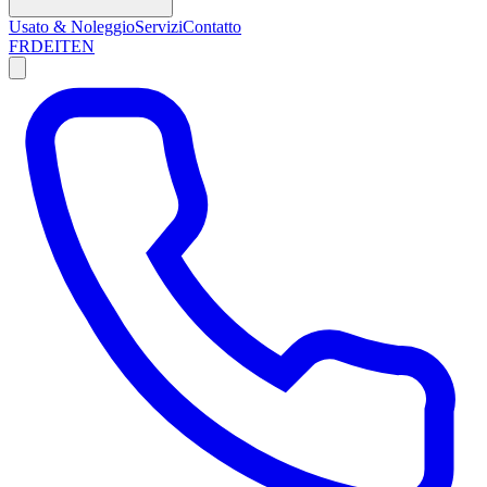
Usato & Noleggio
Servizi
Contatto
FR
DE
IT
EN