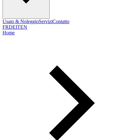
Usato & Noleggio
Servizi
Contatto
FR
DE
IT
EN
Home